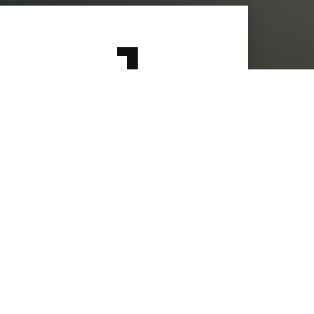
1
Книга
тья