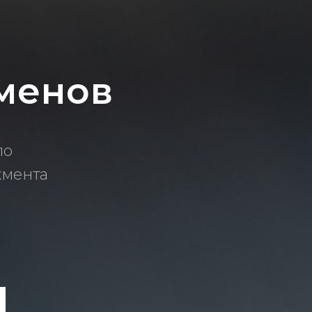
менов
по
жмента