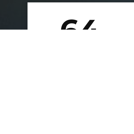
64
Видео
All